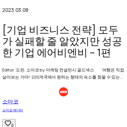
브랜딩
텐
2023.03.08
츠
[기업 비즈니스 전략] 모두
로
바
가 실패할 줄 알았지만 성공
로
한 기업 에어비엔비 – 1편
가
기
Editor. 도란, 소마코 by. 마케팅 컨설턴시 골드넥스 ‘여행은 직접
살아보는 거야!’ 220개국에서 원하는 형태의 숙소를 찾을 수 있는
에어비앤비, 코로나 봉쇄 영향으로 중국에서 철수한다고 하는데요.
이번 시리즈에서는 그럼에도 여전히 에어비앤비가 건재할 수 있는
이유와 전략 등 에어비앤비의 A to Z를 알아볼게요. 1편에서는
소마코
에어비앤비의 탄생과 성장에 대해 다루니, 2편도 기대해 주세요 ✨
소마코 에디터
[…]
0