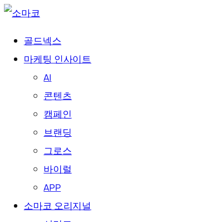
골드넥스
마케팅 인사이트
AI
콘텐츠
캠페인
브랜딩
그로스
바이럴
APP
소마코 오리지널