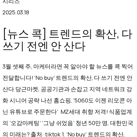
시리즈
텐
2025.03.18
츠
로
[뉴스 콕]
트렌드의 확산, 다
바
쓰기 전엔 안 산다
로
가
3월 셋째 주, 마케터라면 꼭 알아야 할 뉴스를 콕 찍어
기
전달합니다! ‘No buy’ 트렌드의 확산, 다 쓰기 전엔 안
산다 당근마켓, 공공기관과 손잡고 지역 네트워크 강
화 시니어 공략 나선 홈쇼핑, ‘5060도 이젠 리모콘 아
닌 유튜브로 주문한다’ MZ세대 취향 저격! 식품업계
의 ‘오감마케팅’ ‘그냥 쉬었음’ 청년 50만 명, 대한민국
의 미래는? 출처: tiktok 1. ‘No buy’ 트렌드의 확산,