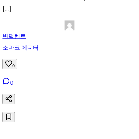
[…]
변덕텐트
소마코 에디터
0
0