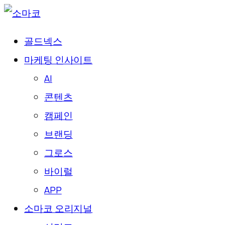
골드넥스
마케팅 인사이트
AI
콘텐츠
캠페인
브랜딩
그로스
바이럴
APP
소마코 오리지널