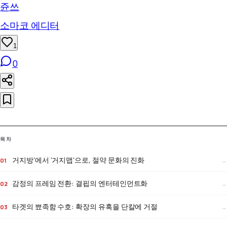
쥰쓰
소마코 에디터
1
0
목차
거지방’에서 ‘거지맵’으로, 절약 문화의 진화
감정의 프레임 전환: 결핍의 엔터테인먼트화
타겟의 뾰족함 수호: 확장의 유혹을 단칼에 거절