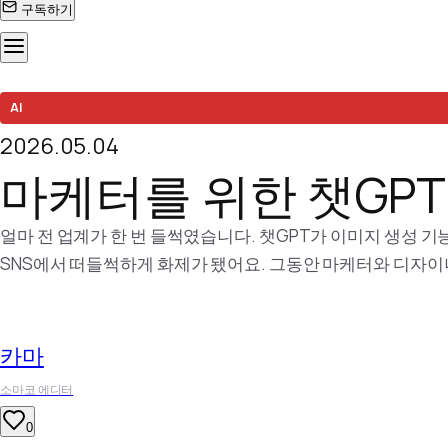
구독하기
콘
AI
텐
2026.05.04
마케터를 위한 챗GPT 
츠
로
얼마 전 업계가 한 번 들썩였습니다. 챗GPT가 이미지 생성 기
SNS에서 떠들썩하게 화제가 됐어요. 그동안 마케터와 디자이
바
결과물이 프롬프트 몇 줄만으로 뚝딱 나왔습니다. 특히 놀라웠던 
로
카마
가
소마코 에디터
기
0