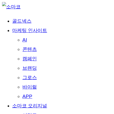
골드넥스
마케팅 인사이트
AI
콘텐츠
캠페인
브랜딩
그로스
바이럴
APP
소마코 오리지널