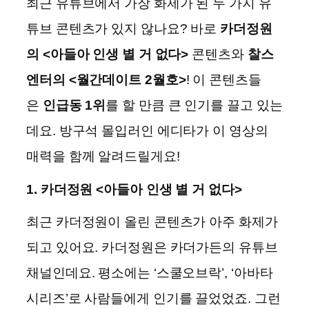
최근 유튜브에서 가장 화제가 된 두 가지 유
튜브 콘텐츠가 있지 않나요? 바로
카더정원
의 <아들아 인생 별 거 없다>
콘텐츠와
찰스
엔터의 <월간데이트 2월호>
! 이 콘텐츠들
은
인급동 1위
를 할 만큼 큰 인기를 끌고 있는
데요. 방구석 몰입러인 에디타가 이 영상의
매력을 함께 알려드릴게요!
1. 카더정원 <아들아 인생 별 거 없다>
최근 카더정원이 올린 콘텐츠가 아주 화제가
되고 있어요. 카더정원은 카더가든의 유튜브
채널인데요. 평소에는 ‘스쿨오브락’, ‘아바타
시리즈’로 사람들에게 인기를 끌었었죠. 그런