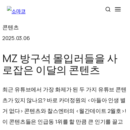
콘
콘텐츠
텐
2025.03.06
츠
로
MZ 방구석 몰입러들을 사
바
로잡은 이달의 콘텐츠
로
가
최근 유튜브에서 가장 화제가 된 두 가지 유튜브 콘텐
기
츠가 있지 않나요? 바로 카더정원의 <아들아 인생 별
거 없다> 콘텐츠와 찰스엔터의 <월간데이트 2월호>!
이 콘텐츠들은 인급동 1위를 할 만큼 큰 인기를 끌고