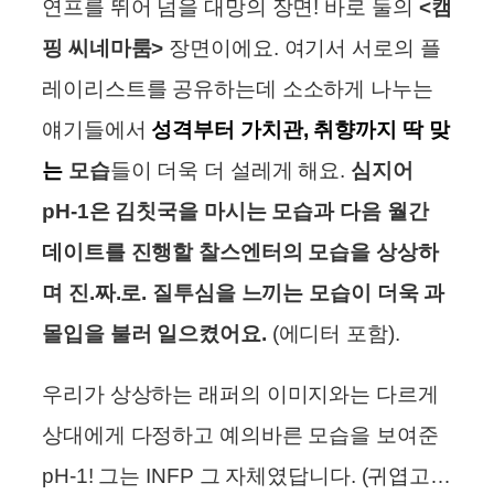
연프를 뛰어 넘을 대망의 장면! 바로 둘의
<캠
핑 씨네마룸>
장면이에요. 여기서 서로의 플
레이리스트를 공유하는데 소소하게 나누는
얘기들에서
성격부터 가치관, 취향까지 딱 맞
는
모습
들이 더욱 더 설레게 해요.
심지어
pH-1은 김칫국을 마시는 모습과 다음 월간
데이트를 진행할 찰스엔터의 모습을 상상하
며 진.짜.로. 질투심을 느끼는 모습이 더욱 과
몰입을 불러 일으켰어요.
(에디터 포함).
우리가 상상하는 래퍼의 이미지와는 다르게
상대에게 다정하고 예의바른 모습을 보여준
pH-1! 그는 INFP 그 자체였답니다. (귀엽고…