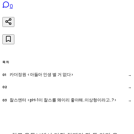
0
목차
카더정원 <아들아 인생 별 거 없다>
찰스엔터 <pH-1이 찰스를 왜이리 좋아해..이상형이라고..?>