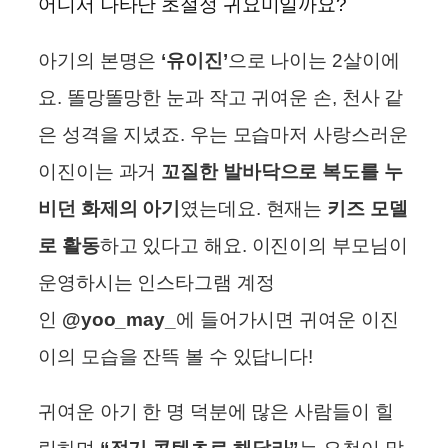
어디서 나타난 초절정 귀요미일까요?
아기의 본명은
‘유이진’
으로 나이는 2살이에
요. 똘망똘망한 눈과 작고 귀여운 손, 천사 같
은 성격을 지녔죠. 우는 모습마저 사랑스러운
이진이는 과거
꼬질한 발바닥으로 복도를 누
비던 화제의 아기
였는데요. 현재는
키즈 모델
로 활동
하고 있다고 해요. 이진이의 부모님이
운영하시는 인스타그램 계정
인
@yoo_may_
에 들어가시면 귀여운 이진
이의 모습을 잔뜩 볼 수 있답니다!
귀여운 아기 한 명 덕분에 많은 사람들이 힐