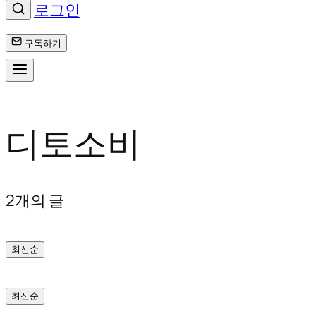
로그인
구독하기
콘
디토소비
텐
츠
로
2개의 글
바
최신순
로
가
최신순