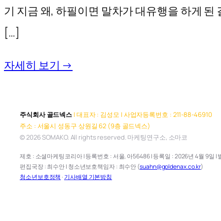
기 지금 왜, 하필이면 말차가 대유행을 하게 된
[…]
자세히 보기 →
주식회사 골드넥스
| 대표자 : 김성모 | 사업자등록번호 : 211-88-46910
주소 : 서울시 성동구 상원길 62 (9층 골드넥스)
© 2026 SOMAKO. All rights reserved. 마케팅연구소, 소마코
제호 : 소셜마케팅코리아 | 등록번호 : 서울, 아56486 | 등록일 : 2026년 4월 9일 | 발
편집국장 : 최수안 | 청소년보호책임자 : 최수안 (
suahn@goldenax.co.kr
)
청소년보호정책
·
기사배열 기본방침