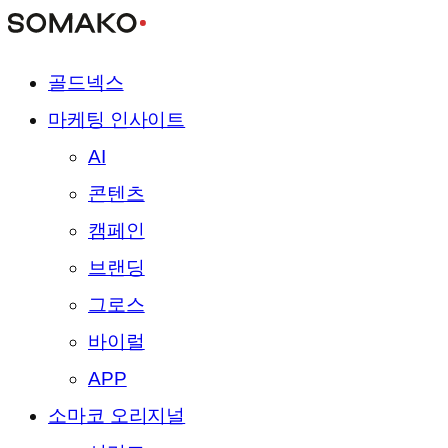
골드넥스
마케팅 인사이트
AI
콘텐츠
캠페인
브랜딩
그로스
바이럴
APP
소마코 오리지널