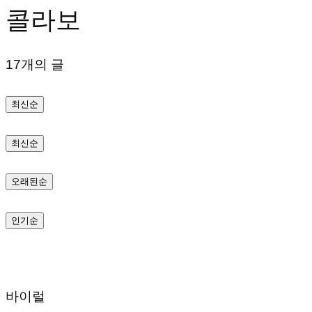
콜라보
텐
츠
17개의 글
로
바
최신순
로
가
최신순
기
오래된순
인기순
바이럴