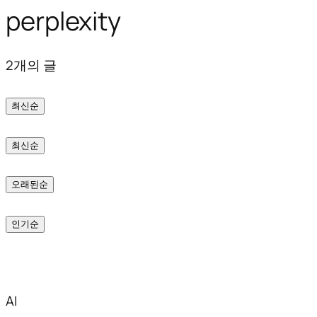
perplexity
텐
츠
2개의 글
로
바
최신순
로
가
최신순
기
오래된순
인기순
AI