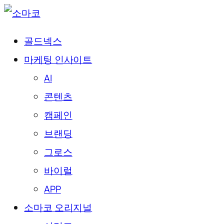
골드넥스
마케팅 인사이트
AI
콘텐츠
캠페인
브랜딩
그로스
바이럴
APP
소마코 오리지널