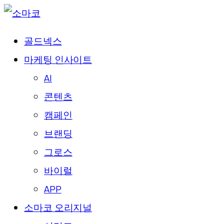
골드넥스
마케팅 인사이트
AI
콘텐츠
캠페인
브랜딩
그로스
바이럴
APP
소마코 오리지널