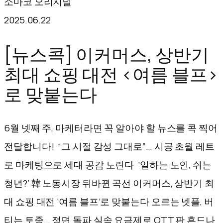
소마코 오리지널
텐
2025.06.22
츠
로
[뉴스콕] 이커머스, 상반기
바
최대 쇼핑 대전 <여름 블프>
로
로 맞붙는다
가
기
6월 넷째 주, 마케터라면 꼭 알아야 할 뉴스를 콕 찍어
전달합니다! “그 시절 감성 그대로”… 시공 초월 레트
로 마케팅으로 세대 공감 노린다 ‘일하는 노인, 쉬는
청년?’ 韓 노동시장 뒤바뀐 곡선 이커머스, 상반기 최
대 쇼핑 대전 ‘여름 블프’로 맞붙는다 오르는 넷플, 버
티는 토종… 정면 돌파 실속 요금제로 OTT 판 흔드나