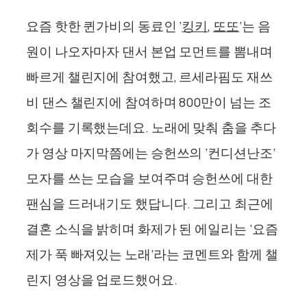
요즘 핫한 퀸가비의 동료인 ‘
킹키
,
또또
‘는 음
원이 나오자마자 댄서 본업 모먼트를 뽐내며
빠르게 챌린지에 참여했고, 르세라핌도 재쓰
비 댄스 챌린지에 참여하며 800만이 넘는 조
회수를 기록했는데요. 노래에 맞춰 춤을 추다
가 영상 마지막쯤에는 승헌쓰의 ‘컨디션난조’
모자를 쓰는 모습을 보여주며 승헌쓰에 대한
팬심을 드러내기도 했답니다. 그리고 최근에
결혼 소식을 밝히며 화제가 된 에일리는 ‘요즘
제가 푹 빠져있는 노래’라는 코멘트와 함께 챌
린지 영상을 업로드했어요.