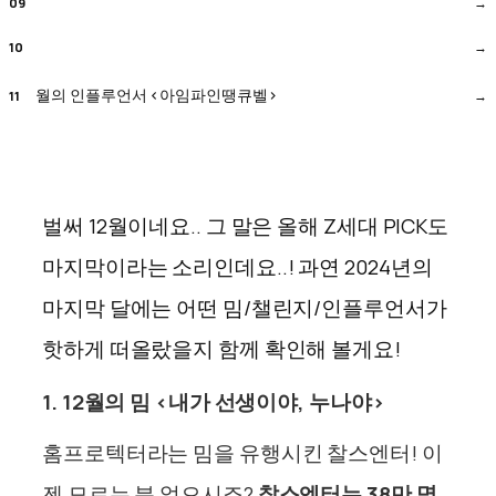
월의 인플루언서 <아임파인땡큐벨>
벌써 12월이네요.. 그 말은 올해 Z세대 PICK도
마지막이라는 소리인데요..! 과연 2024년의
마지막 달에는 어떤 밈/챌린지/인플루언서가
핫하게 떠올랐을지 함께 확인해 볼게요!
1. 12월의 밈 <내가 선생이야, 누나야>
홈프로텍터라는 밈을 유행시킨 찰스엔터! 이
젠 모르는 분 없으시죠?
찰스엔터
는 38만 명