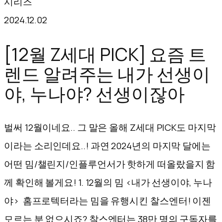
시리즈
텐
2024.12.02
츠
로
[12월 Z세대 PICK] 요즘 트
바
렌드 알려주는 내가 선생이
로
야, 누나야? 선생이잖아
가
기
벌써 12월이네요.. 그 말은 올해 Z세대 PICK도 마지막
이라는 소리인데요..! 과연 2024년의 마지막 달에는
어떤 밈/챌린지/인플루언서가 핫하게 떠올랐을지 함
께 확인해 볼게요! 1. 12월의 밈 <내가 선생이야, 누나
야> 홈프로텍터라는 밈을 유행시킨 찰스엔터! 이젠
모르는 분 없으시죠? 찰스엔터는 38만 명의 구독자를