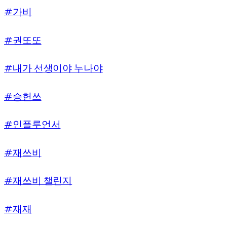
#가비
#권또또
#내가 선생이야 누나야
#승헌쓰
#인플루언서
#재쓰비
#재쓰비 챌린지
#재재