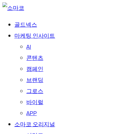
골드넥스
마케팅 인사이트
AI
콘텐츠
캠페인
브랜딩
그로스
바이럴
APP
소마코 오리지널