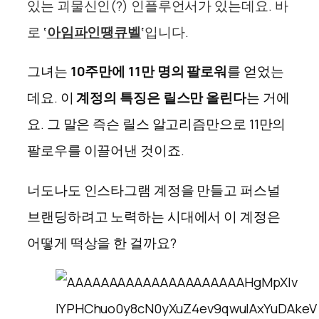
있는 괴물신인(?) 인플루언서가 있는데요. 바
로
‘
아임파인땡큐벨
‘
입니다
.
그녀는
10주만에 11만 명의 팔로워
를 얻었는
데요. 이
계정의 특징은 릴스만 올린다
는 거에
요. 그 말은 즉슨 릴스 알고리즘만으로 11만의
팔로우를 이끌어낸 것이죠.
너도나도 인스타그램 계정을 만들고 퍼스널
브랜딩하려고 노력하는 시대에서 이 계정은
어떻게 떡상을 한 걸까요?