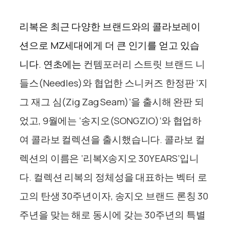
리복은 최근 다양한 브랜드와의
콜라보레이
션으로
MZ세대에게 더 큰 인기를 얻고 있습
니다. 연초에는
컨템포러리 스트릿 브랜드 니
들스(Needles)와 협업한 스니커즈 한정판 ‘지
그 재그 심(Zig Zag Seam)’을
출시해 완판 되
었고,
9월에는
‘송지오(SONGZIO)’와
협업하
여 콜라보 컬렉션을
출시했습니다.
콜라보 컬
렉션의 이름은
‘리복X송지오 30YEARS’입니
다.
컬렉션
리복의 정체성을 대표하는 벡터 로
고의 탄생 30주년이자, 송지오 브랜드 론칭 30
주년을 맞는 해로
동시에
갖는 30주년의
특별