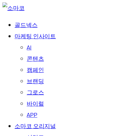
골드넥스
마케팅 인사이트
AI
콘텐츠
캠페인
브랜딩
그로스
바이럴
APP
소마코 오리지널