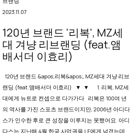
브랜딩
텐
2023.11.07
츠
로
120년 브랜드 '리복', MZ세
바
대 겨냥 리브랜딩 (feat.앰
로
배서더 이효리)
가
기
120년 브랜드 &apos;리복&apos;, MZ세대 겨냥 리브
랜딩 (feat.앰배서더 이효리) ▼ ▼ 1. 리복, MZ세
대에게 뉴트로 컨셉으로 다가가다 리복은 100여 년
의 역사를 가진 스포츠 브랜드이지만, 2006년 아디다
스가 인수한 후로 큰 성장을 이루지는 못했어요. 아디
다스는 지난해 4월 한국 사업권을 LF에게 넘겼는데