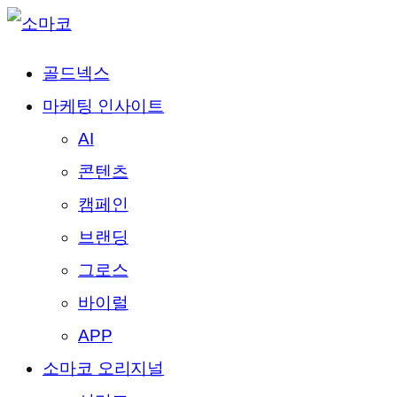
골드넥스
마케팅 인사이트
AI
콘텐츠
캠페인
브랜딩
그로스
바이럴
APP
소마코 오리지널