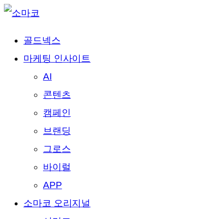
골드넥스
마케팅 인사이트
AI
콘텐츠
캠페인
브랜딩
그로스
바이럴
APP
소마코 오리지널