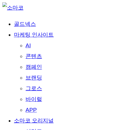
골드넥스
마케팅 인사이트
AI
콘텐츠
캠페인
브랜딩
그로스
바이럴
APP
소마코 오리지널