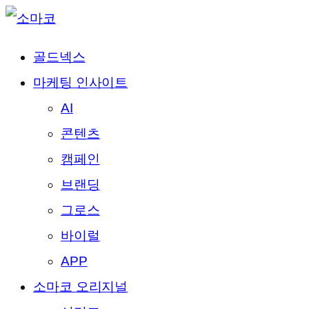
골드넥스
마케팅 인사이트
AI
콘텐츠
캠페인
브랜딩
그로스
바이럴
APP
소마코 오리지널