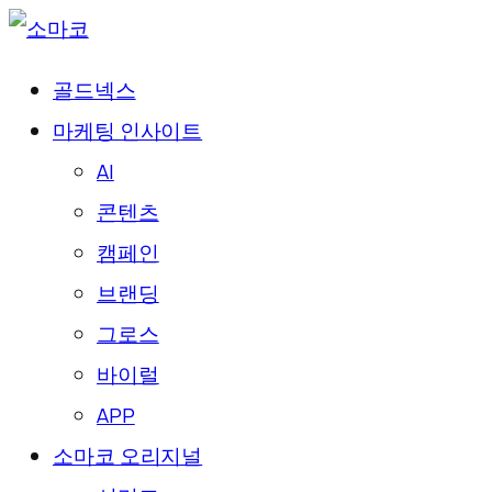
골드넥스
마케팅 인사이트
AI
콘텐츠
캠페인
브랜딩
그로스
바이럴
APP
소마코 오리지널