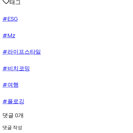
태그
#ESG
#Mz
#라이프스타일
#비치코밍
#여행
#플로깅
댓글 0개
댓글 작성