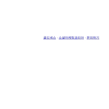
골드넥스
·
소셜마케팅코리아
·
문의하기