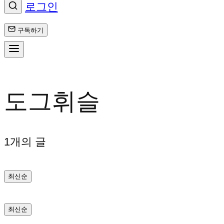
로그인
구독하기
콘
텐
도그휘슬
츠
로
1개의 글
바
최신순
로
가
최신순