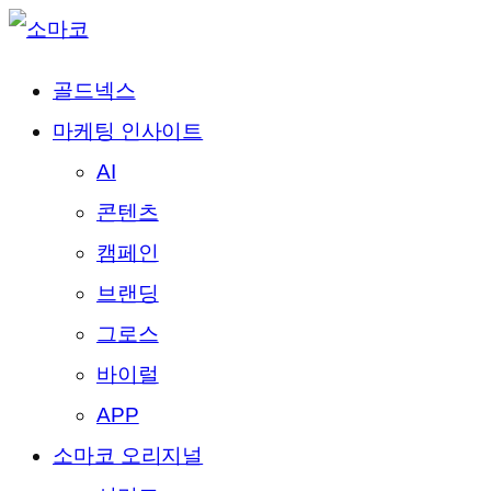
골드넥스
마케팅 인사이트
AI
콘텐츠
캠페인
브랜딩
그로스
바이럴
APP
소마코 오리지널