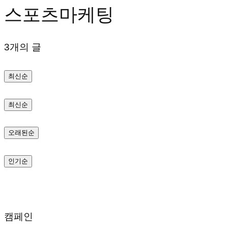
스포츠마케팅
텐
츠
3개의 글
로
바
최신순
로
가
최신순
기
오래된순
인기순
캠페인