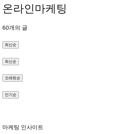
온라인마케팅
텐
츠
60개의 글
로
바
최신순
로
가
최신순
기
오래된순
인기순
마케팅 인사이트