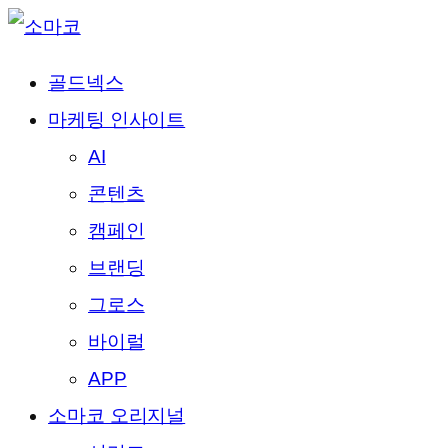
골드넥스
마케팅 인사이트
AI
콘텐츠
캠페인
브랜딩
그로스
바이럴
APP
소마코 오리지널