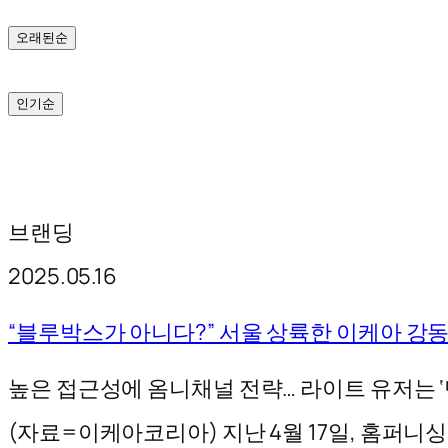
기
오래된순
인기순
브랜딩
2025.05.16
“블루박스가 아니다?” 서울 상륙한 이케아 강
높은 접근성에 옴니채널 전략… 라이트 유저는 ‘
(자료=이케아코리아) 지난 4월 17일, 홈퍼니싱