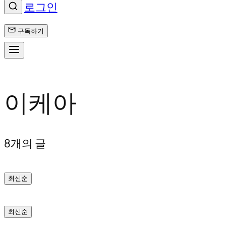
로그인
구독하기
콘
이케아
텐
츠
로
8개의 글
바
최신순
로
가
최신순