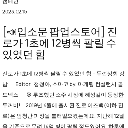
캠페인
텐
2023.02.15
츠
로
[📣입소문 팝업스토어] 진
바
로가 1초에 12병씩 팔릴 수
로
있었던 힘
가
기
진로가 1초에 12병씩 팔릴 수 있었던 힘 – 두껍상회 강
남 Editor. 청청아, 소마코 by. 마케팅 컨설턴시 골
드넥스 🎯 루즈했던 소주 시장에 혜성같이 등장한
두꺼비! 2019년 4월에 출시된 진로 이즈백(이하 진
로)은 엄청난 파장을 불러일으켰는데요. 지난해 12월
을 기준으로 무려 14억 병이 팔릴 정도였어요. 하루에