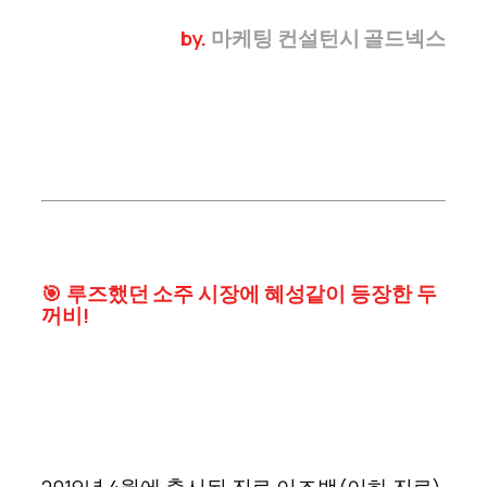
by.
마케팅 컨설턴시 골드넥스
🎯
루즈했던 소주 시장에 혜성같이 등장한 두
꺼비!
2019년 4월에 출시된 진로 이즈백(이하 진로)