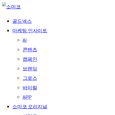
골드넥스
마케팅 인사이트
AI
콘텐츠
캠페인
브랜딩
그로스
바이럴
APP
소마코 오리지널