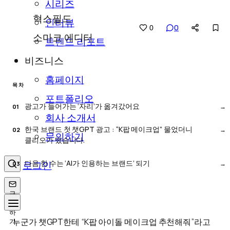
시리즈
혁스필드
인터뷰
0
0
소마코 에디터
트렌드 리포트
비즈니스
홈페이지
목차
포트폴리오
광고가 들어가는 ‘자리’가 옮겨갔어요
회사 소개서
한국 브랜드 첫 챗GPT 광고 : “K팝 메이크업” 물었더니
문의하기
클리오가 떴습니다.
다음 한 수는 ‘AI가 인용하는 브랜드’ 되기
로그인
구
독
하
누군가 챗GPT한테 “K팝 아이돌 메이크업 추천해줘”라고
기