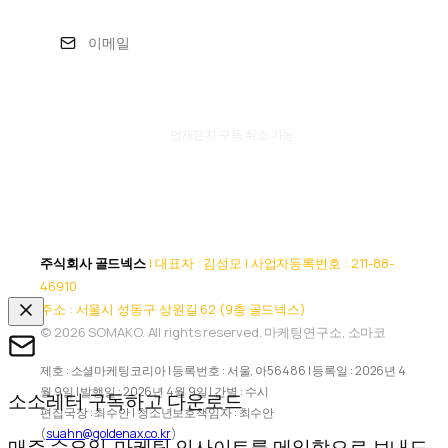
구독하기
언제든지 구독 취소 가능
주식회사 골드넥스
| 대표자 : 김성모 | 사업자등록번호 : 211-88-
46910
주소 : 서울시 성동구 상원길 62 (9층 골드넥스)
© 2026 SOMAKO. All rights reserved. 마케팅연구소, 소마코
제호 : 소셜마케팅코리아 | 등록번호 : 서울, 아56486 | 등록일 : 2026년 4
월 9일 | 발행일 : 2026년 4월 9일 | 간별 : 수시
소소레터 구독하고 다운로드
편집국장 : 최수안 | 청소년보호책임자 : 최수안
(
suahn@goldenax.co.kr
)
매주 수요일, 마케팅 인사이트를 메일함으로 보내드