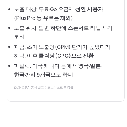
노출 대상, 무료·Go 요금제
성인 사용자
(Plus·Pro 등 유료는 제외)
노출 위치, 답변
하단
에 스폰서로 라벨·시각
분리
과금, 초기 노출당(CPM) 단가가 높았다가
하락, 이후
클릭당(CPC)으로 전환
파일럿, 미국·캐나다 등에서
영국·일본·
한국까지 9개국
으로 확대
출처: 오픈AI 공식 발표·이코노미스트 등 종합