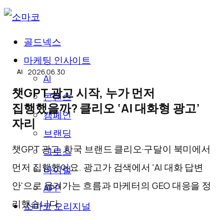
골드넥스
콘
마케팅 인사이트
텐
2026.06.30
AI
AI
츠
챗GPT 광고 시작, 누가 먼저
콘텐츠
로
집행했을까? 클리오 ‘AI 대화형 광고’
캠페인
자리
바
브랜딩
로
챗GPT 광고, 한국 브랜드 클리오·구달이 북미에서
그로스
가
먼저 집행했어요. 광고가 검색에서 'AI 대화 답변
바이럴
기
안'으로 옮겨가는 흐름과 마케터의 GEO 대응을 정
APP
리했습니다.
소마코 오리지널