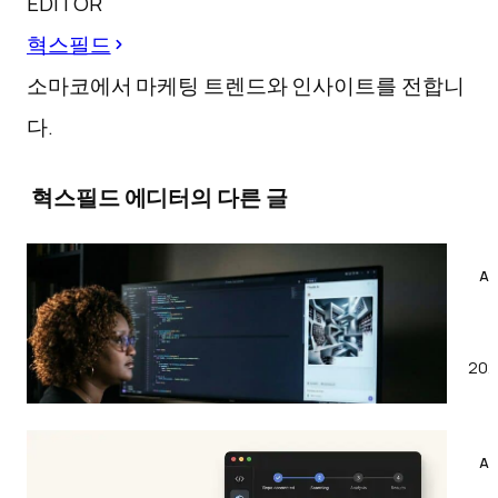
EDITOR
혁스필드
소마코에서 마케팅 트렌드와 인사이트를 전합니
다.
혁스필드 에디터의 다른 글
AI
이
미
지
202
AI
생
길
때
AI
마
이