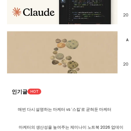
다
번
갈
주
202
아
AI
타
업
시
데
나
이
AI
요
트
클
안
소
로
갈
식
드
아
202
:
업
타
챗
데
고
GP
이
도
클
트
잘
인기글
HOT
로
소
쓰
드,
식
는
1
제
:
매번 다시 설명하는 마케터 vs ‘스킬’로 굳혀둔 마케터
방
미
Op
법
나
5,
2
이
마케터의 생산성을 높여주는 제미나이 노트북 2026 업데이
가