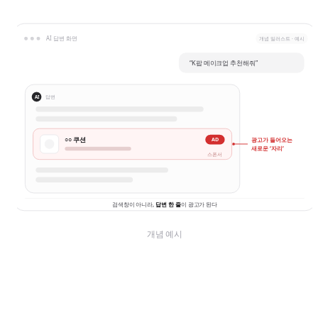
AI 답변 화면
개념 일러스트 · 예시
“K팝 메이크업 추천해줘”
답변
AI
○○ 쿠션
AD
광고가 들어오는
새로운 ‘자리’
스폰서
검색창이 아니라,
답변 한 줄
이 광고가 된다
개념 예시