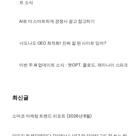
스
트 소식
격
파
은
크
3
더
AI로 더 스마트하게 경쟁사 광고 참고하기
싸
고
4
성
너도나도 GEO 최적화! 진짜 잘 된 사이트 있어?
능
은
5
비
이번 주 AI 업데이트 소식 : 챗GPT, 클로드, 제미나이 스파크
슷
최신글
소마코 마케팅 트렌드 리포트 (2026년 8월)
이미지 AI 생길때마다 갈아타시나요? 안 갈아타고도 잘 쓰는 방