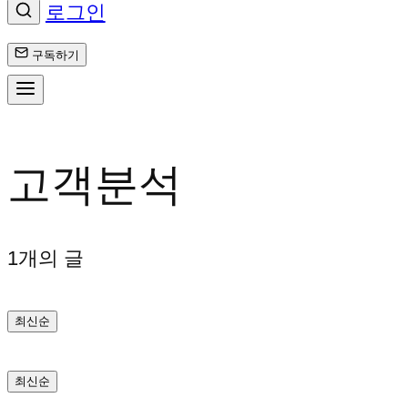
로그인
구독하기
콘
텐
고객분석
츠
로
1개의 글
바
최신순
로
가
최신순