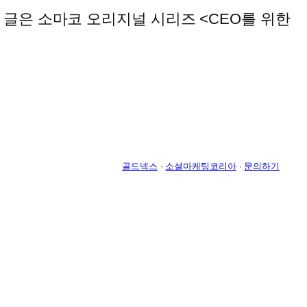
 글은 소마코 오리지널 시리즈 <CEO를 위한
골드넥스
·
소셜마케팅코리아
·
문의하기