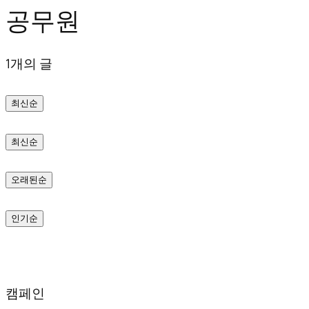
공무원
텐
츠
1개의 글
로
바
최신순
로
가
최신순
기
오래된순
인기순
캠페인