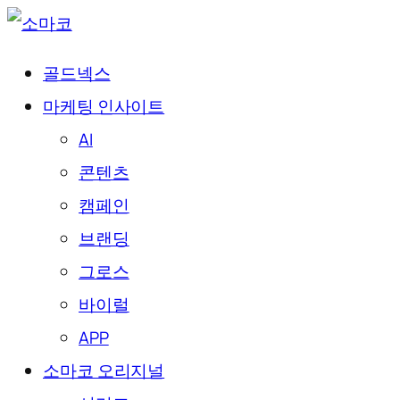
골드넥스
마케팅 인사이트
AI
콘텐츠
캠페인
브랜딩
그로스
바이럴
APP
소마코 오리지널