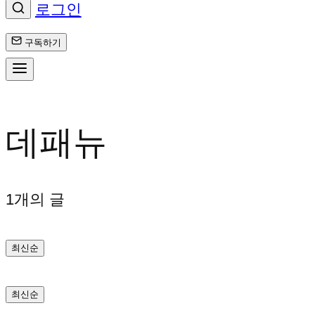
로그인
구독하기
콘
텐
데패뉴
츠
로
1개의 글
바
최신순
로
가
최신순