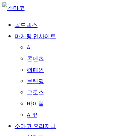
골드넥스
마케팅 인사이트
AI
콘텐츠
캠페인
브랜딩
그로스
바이럴
APP
소마코 오리지널