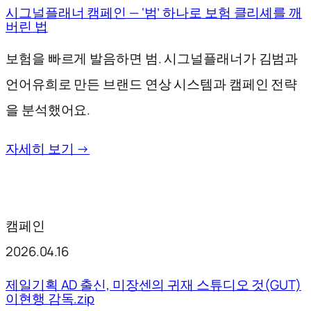
시그널플래너 캠페인 — ‘범’ 하나로 보험 클리셰를 깨
버린 법
보험을 빠르게 발음하면 범. 시그널플래너가 김범과
언어유희로 만든 브랜드 연상 시스템과 캠페인 전략
을 분석했어요.
자세히 보기 →
캠페인
2026.04.16
제일기획 AD 출신, 미장센의 귀재 스튜디오 것(GUT)
이현행 감독.zip