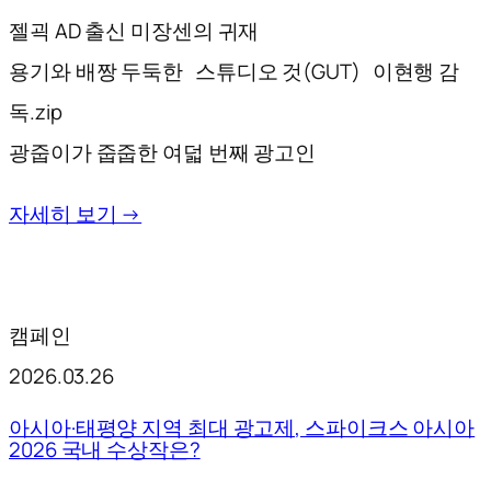
젤괵 AD 출신 미장센의 귀재
용기와 배짱 두둑한 스튜디오 것(GUT) 이현행 감
독.zip
광줍이가 줍줍한 여덟 번째 광고인
자세히 보기 →
캠페인
2026.03.26
아시아·태평양 지역 최대 광고제, 스파이크스 아시아
2026 국내 수상작은?