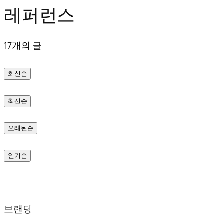
레퍼런스
텐
츠
17개의 글
로
바
최신순
로
가
최신순
기
오래된순
인기순
브랜딩