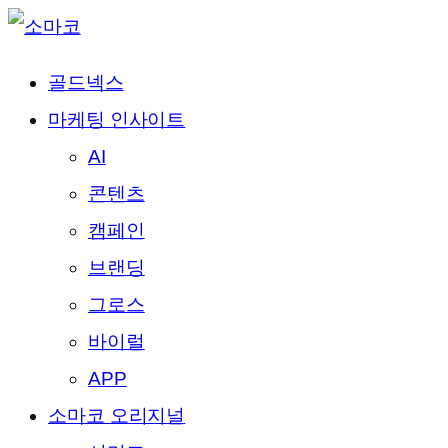
골드넥스
마케팅 인사이트
AI
콘텐츠
캠페인
브랜딩
그로스
바이럴
APP
소마코 오리지널