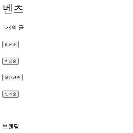
벤츠
텐
츠
1개의 글
로
바
최신순
로
가
최신순
기
오래된순
인기순
브랜딩