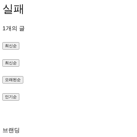
실패
텐
츠
1개의 글
로
바
최신순
로
가
최신순
기
오래된순
인기순
브랜딩