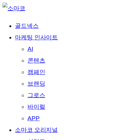
골드넥스
마케팅 인사이트
AI
콘텐츠
캠페인
브랜딩
그로스
바이럴
APP
소마코 오리지널