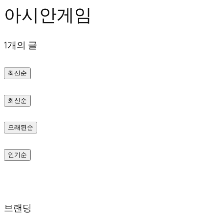
아시안게임
텐
츠
1개의 글
로
바
최신순
로
가
최신순
기
오래된순
인기순
브랜딩