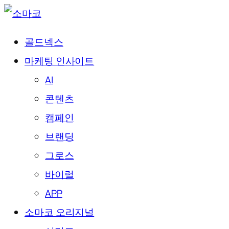
골드넥스
마케팅 인사이트
AI
콘텐츠
캠페인
브랜딩
그로스
바이럴
APP
소마코 오리지널