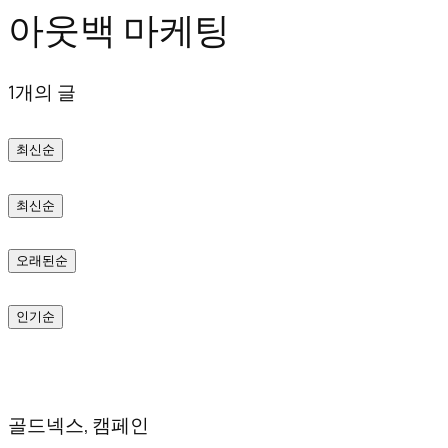
아웃백 마케팅
텐
츠
1개의 글
로
바
최신순
로
가
최신순
기
오래된순
인기순
골드넥스, 캠페인