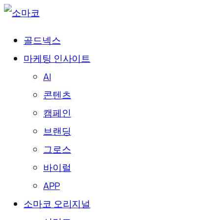
골드넥스
마케팅 인사이트
AI
콘텐츠
캠페인
브랜딩
그로스
바이럴
APP
소마코 오리지널