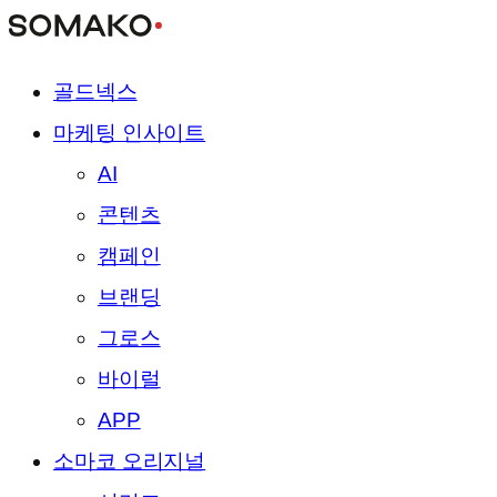
골드넥스
마케팅 인사이트
AI
콘텐츠
캠페인
브랜딩
그로스
바이럴
APP
소마코 오리지널