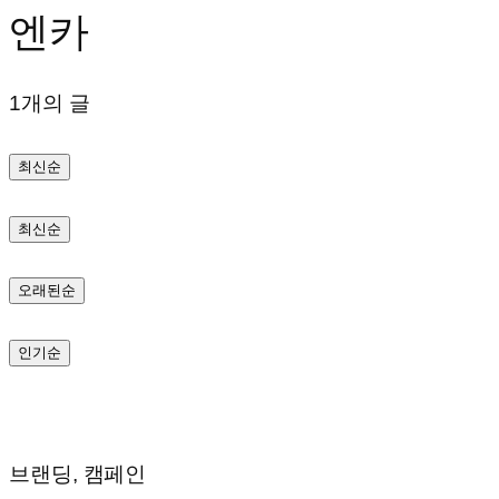
엔카
텐
츠
1개의 글
로
바
최신순
로
가
최신순
기
오래된순
인기순
브랜딩, 캠페인