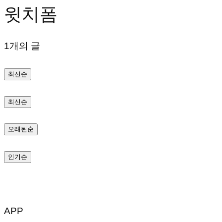
윗치폼
텐
츠
1개의 글
로
바
최신순
로
가
최신순
기
오래된순
인기순
APP