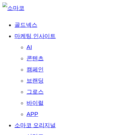
골드넥스
마케팅 인사이트
AI
콘텐츠
캠페인
브랜딩
그로스
바이럴
APP
소마코 오리지널