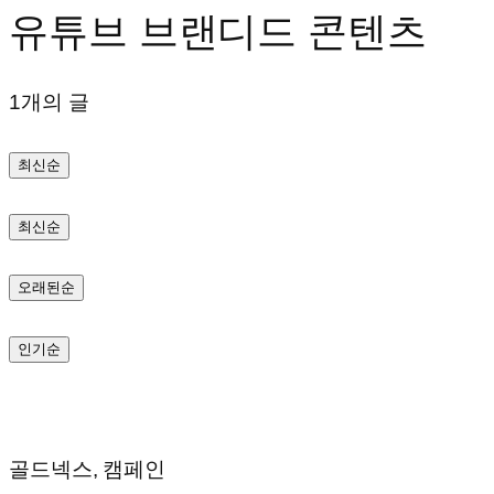
유튜브 브랜디드 콘텐츠
텐
츠
1개의 글
로
바
최신순
로
가
최신순
기
오래된순
인기순
골드넥스, 캠페인