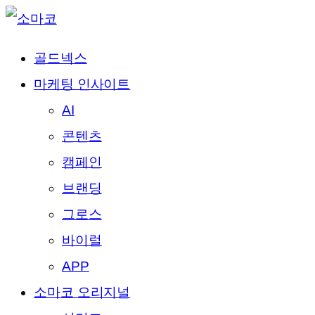
골드넥스
마케팅 인사이트
AI
콘텐츠
캠페인
브랜딩
그로스
바이럴
APP
소마코 오리지널