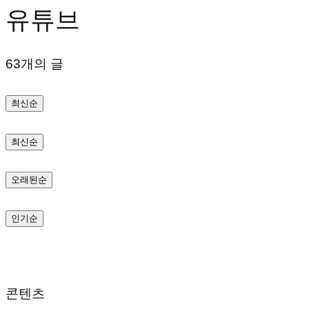
유튜브
텐
츠
63개의 글
로
바
최신순
로
가
최신순
기
오래된순
인기순
콘텐츠