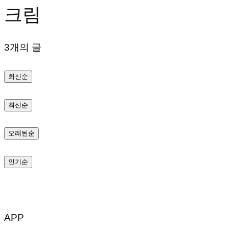
크림
텐
츠
3개의 글
로
바
최신순
로
가
최신순
기
오래된순
인기순
APP