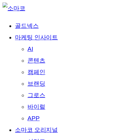
골드넥스
마케팅 인사이트
AI
콘텐츠
캠페인
브랜딩
그로스
바이럴
APP
소마코 오리지널