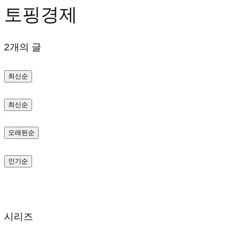
토핑경제
텐
츠
2개의 글
로
바
최신순
로
가
최신순
기
오래된순
인기순
시리즈