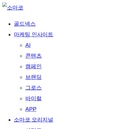
골드넥스
마케팅 인사이트
AI
콘텐츠
캠페인
브랜딩
그로스
바이럴
APP
소마코 오리지널