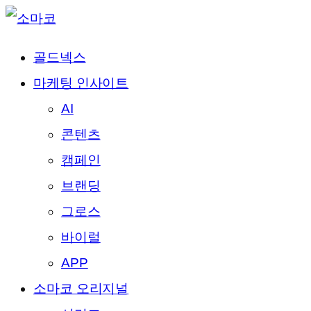
골드넥스
마케팅 인사이트
AI
콘텐츠
캠페인
브랜딩
그로스
바이럴
APP
소마코 오리지널