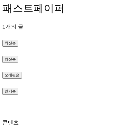
패스트페이퍼
텐
츠
1개의 글
로
바
최신순
로
가
최신순
기
오래된순
인기순
콘텐츠