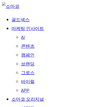
골드넥스
마케팅 인사이트
AI
콘텐츠
캠페인
브랜딩
그로스
바이럴
APP
소마코 오리지널