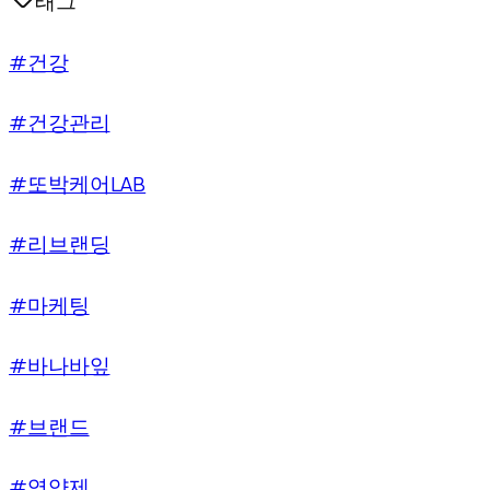
태그
#건강
#건강관리
#또박케어LAB
#리브랜딩
#마케팅
#바나바잎
#브랜드
#영양제