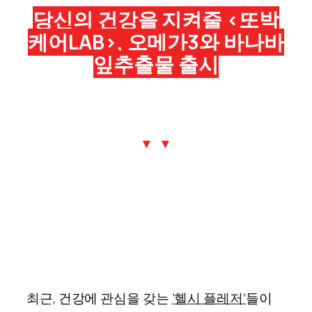
당신의 건강을 지켜줄 <또박
케어LAB>, 오메가3와 바나바
잎추출물 출시
▼ ▼
최근
,
건강에
관심을 갖는
‘
헬시 플레저
’
들이