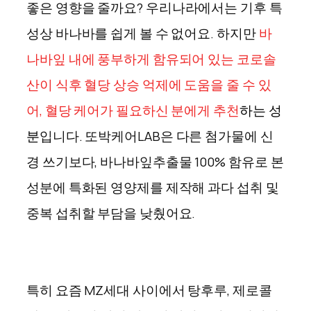
좋은 영향을 줄까요
?
우리나라에서는 기후 특
성상 바나바를 쉽게 볼 수 없어요. 하지만
바
나바잎 내에 풍부하게 함유되어 있는 코로솔
산이 식후 혈당 상승 억제에 도움을 줄 수 있
어, 혈당 케어가 필요하신 분에게 추천
하는 성
분
입니다.
또박케어LAB은
다른 첨가물에 신
경 쓰기보다, 바나바잎추출물
100%
함유로 본
성분에 특화된 영양제를 제작해 과다 섭취 및
중복 섭취할 부담을 낮췄어요.
특히 요즘
MZ세대
사이에서 탕후루
,
제로콜