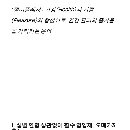
*
헬시플레저
:
건강
(Health)
과
기쁨
(Pleasure)
의
합성어로
,
건강
관리의
즐거움
을
가리키는
용어
1. 성별 연령 상관없이 필수 영양제
,
오메가
3