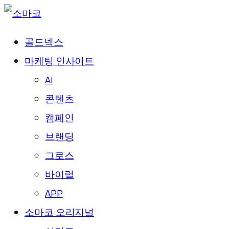
골드넥스
마케팅 인사이트
AI
콘텐츠
캠페인
브랜딩
그로스
바이럴
APP
소마코 오리지널