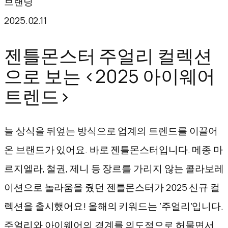
브랜딩
텐
2025.02.11
츠
로
젠틀몬스터 주얼리 컬렉션
바
으로 보는 <2025 아이웨어
로
트렌드>
가
기
늘 상식을 뒤엎는 방식으로 업계의 트렌드를 이끌어
온 브랜드가 있어요. 바로 젠틀몬스터입니다. 메종 마
르지엘라, 철권, 제니 등 장르를 가리지 않는 콜라보레
이션으로 놀라움을 줬던 젠틀몬스터가 2025 신규 컬
렉션을 출시했어요! 올해의 키워드는 ‘주얼리’입니다.
주얼리와 아이웨어의 경계를 의도적으로 허물면서