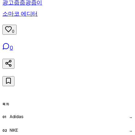
광고줍줍광줍이
소마코 에디터
0
0
목차
Adidas
NIKE