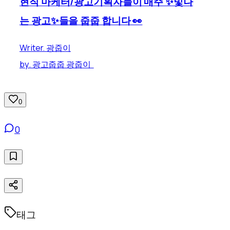
현직 마케터/광고기획자들이 매주 ✨빛나
는 광고✨들을 줍줍 합니다 👀
Writer. 광줍이
by. 광고줍줍 광줍이
0
0
태그