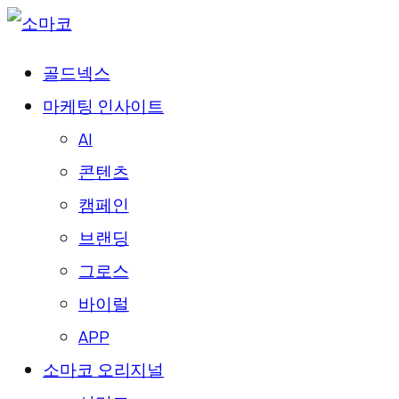
골드넥스
마케팅 인사이트
AI
콘텐츠
캠페인
브랜딩
그로스
바이럴
APP
소마코 오리지널