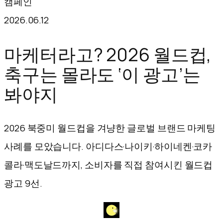
캠페인
텐
2026.06.12
츠
로
마케터라고? 2026 월드컵,
바
축구는 몰라도 ‘이 광고’는
로
봐야지
가
기
2026 북중미 월드컵을 겨냥한 글로벌 브랜드 마케팅
사례를 모았습니다. 아디다스·나이키·하이네켄·코카
콜라·맥도날드까지, 소비자를 직접 참여시킨 월드컵
광고 9선.