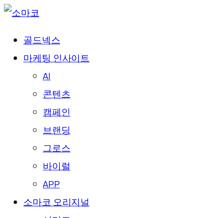
골드넥스
마케팅 인사이트
AI
콘텐츠
캠페인
브랜딩
그로스
바이럴
APP
소마코 오리지널