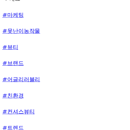
#마케팅
#못난이농작물
#뷰티
#브랜드
#어글리러블리
#친환경
#컨셔스뷰티
#트렌드