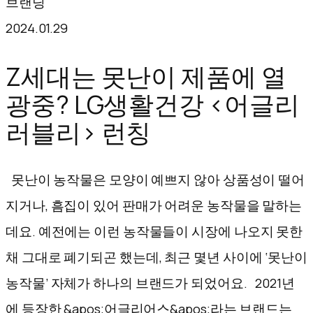
브랜딩
텐
2024.01.29
츠
로
Z세대는 못난이 제품에 열
바
광중? LG생활건강 <어글리
로
러블리> 런칭
가
기
못난이 농작물은 모양이 예쁘지 않아 상품성이 떨어
지거나, 흠집이 있어 판매가 어려운 농작물을 말하는
데요. 예전에는 이런 농작물들이 시장에 나오지 못한
채 그대로 폐기되곤 했는데, 최근 몇년 사이에 ‘못난이
농작물’ 자체가 하나의 브랜드가 되었어요. 2021년
에 등장한 &apos;어글리어스&apos;라는 브랜드는