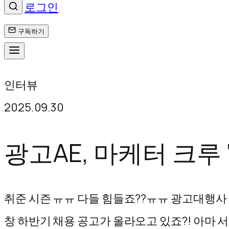
로그인
구독하기
콘
인터뷰
텐
2025.09.30
츠
로
광고AE, 마케터 크루
바
로
취준 시즌 ㅠㅠ 다들 힘들죠??ㅠㅠ 광고대행사 
가
창 하반기 채용 공고가 올라오고 있죠?! 아마 서