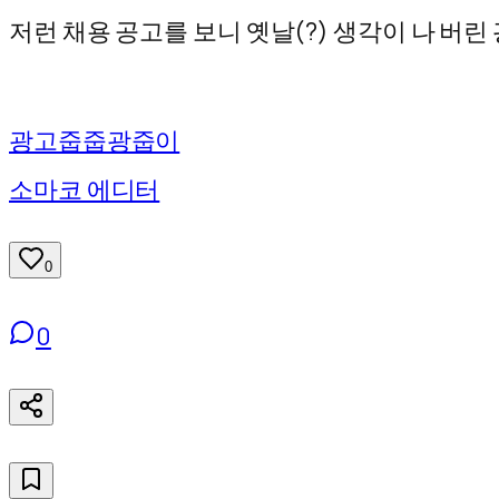
기
저런 채용 공고를 보니 옛날(?) 생각이 나 버린 
광고줍줍광줍이
소마코 에디터
0
0