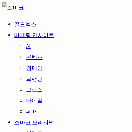
골드넥스
마케팅 인사이트
AI
콘텐츠
캠페인
브랜딩
그로스
바이럴
APP
소마코 오리지널