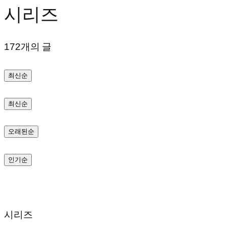
시리즈
텐
츠
172개의 글
로
바
최신순
로
가
최신순
기
오래된순
인기순
시리즈