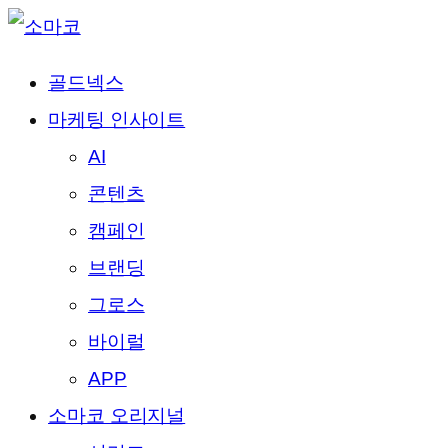
골드넥스
마케팅 인사이트
AI
콘텐츠
캠페인
브랜딩
그로스
바이럴
APP
소마코 오리지널