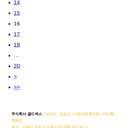
14
15
16
17
18
…
20
>
>>
주식회사 골드넥스
| 대표자 : 김성모 | 사업자등록번호 : 211-88-
46910
주소 : 서울시 성동구 상원길 62 (9층 골드넥스)