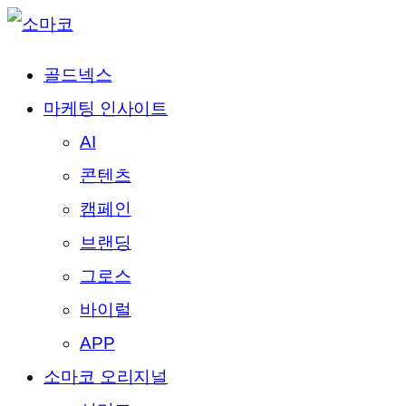
골드넥스
마케팅 인사이트
AI
콘텐츠
캠페인
브랜딩
그로스
바이럴
APP
소마코 오리지널