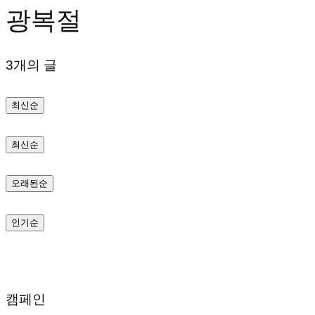
광복절
텐
츠
3개의 글
로
바
최신순
로
가
최신순
기
오래된순
인기순
캠페인