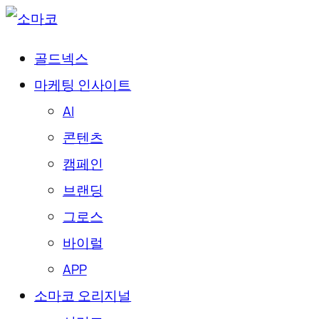
골드넥스
마케팅 인사이트
AI
콘텐츠
캠페인
브랜딩
그로스
바이럴
APP
소마코 오리지널