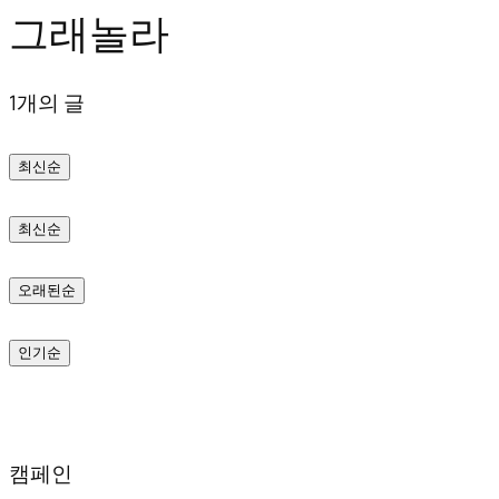
그래놀라
텐
츠
1개의 글
로
바
최신순
로
가
최신순
기
오래된순
인기순
캠페인