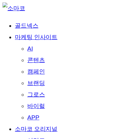
골드넥스
마케팅 인사이트
AI
콘텐츠
캠페인
브랜딩
그로스
바이럴
APP
소마코 오리지널