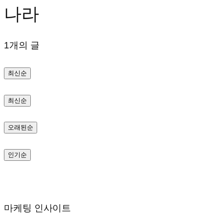
나라
텐
츠
1개의 글
로
바
최신순
로
가
최신순
기
오래된순
인기순
마케팅 인사이트