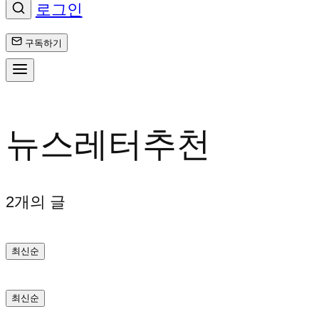
로그인
구독하기
콘
텐
뉴스레터추천
츠
로
2개의 글
바
최신순
로
가
최신순